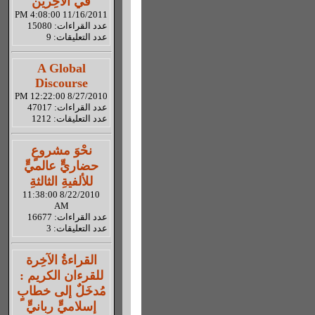
في الآخِرين
11/16/2011 4:08:00 PM
عدد القراءات: 15080
عدد التعليقات: 9
A Global
Discourse
8/27/2010 12:22:00 PM
عدد القراءات: 47017
عدد التعليقات: 1212
نحْوَ مشروعٍ
حضاريٍّ عالميٍّ
للألفيةِ الثالثةِ
8/22/2010 11:38:00
AM
عدد القراءات: 16677
عدد التعليقات: 3
القراءةُ الآخِرة
للقرءان الكريم :
مُدخَلٌ إلى خطابٍ
إسلاميٍّ ربانيٍّ