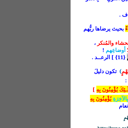
ً
بحيث يرضاها ربُّهم
حشاء والمُنكر
،
أوضاعِهم
!
{11} ] الرعــد .
ْمٍ
)
تكون دليلَ
:
لَـئِكَ يُؤْمِنُونَ بِهِ
]
بِالآخِرَةِ
يُؤْمِنُونَ بِهِ
مٍ