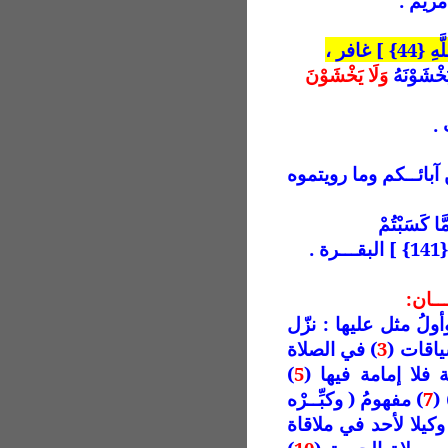
 غافر ،
خْشَوْنَهُ
وَلَا يَخْشَوْنَ
بائــكم وما رويتموه
َا كَسَبْتُمْ
ـــان:
وأولُ مثل عليها : نزّل
ياقات (
3
) في الصلاة
 فلا إمامة فيها (
5
)
(
7
) مفهومُ ( وكبِّــرْه
كيلا لأحد في ملاقاة