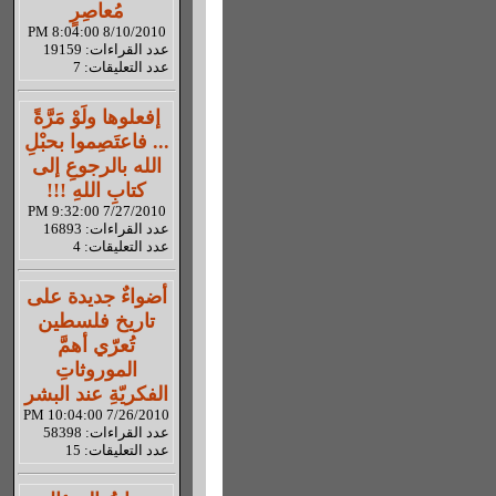
مُعاصِرٍ
8/10/2010 8:04:00 PM
عدد القراءات: 19159
عدد التعليقات: 7
إفعلوها ولَوْ مَرَّةً
... فاعتَصِموا بحبْلِ
الله بالرجوعِ إلى
كتابِ اللهِ !!!
7/27/2010 9:32:00 PM
عدد القراءات: 16893
عدد التعليقات: 4
أضواءٌ جديدة على
تاريخ فلسطين
تُعرّي أهمَّ
الموروثاتِ
الفكريّةِ عند البشر
7/26/2010 10:04:00 PM
عدد القراءات: 58398
عدد التعليقات: 15