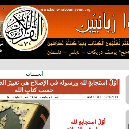
أبحــــاث
أوّلُ استجابةٍ لله ورسوله في الإصلاح هي تغييرُ الصلا
حسب كتابِ الله
12/1/2013 1:08:00 AM
عدد المشاهدات:9414
عدد التعليقات: 6
أوّلُ استجابةٍ لله
ورسوله في الإصلاح