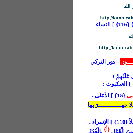
الله
http://kuno-r
ام
http://kuno-ra
ـــون
،
فورَ التزكي
 عَلَيْهِمْ !
ــى
{15} ] الأعلى .
لا جهـــــــــــــرَ بها
 ] الإسراء .
(أ)
مِنَ الْقَوْلِ
بِالْغُدُوِّ