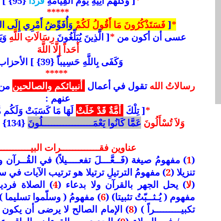
*
[ وَكُلُّهُمْ آتِيهِ يَوْمَ الْقِيَامَةِ
فَرْداً
{95} ] مريم .
*****
*
[
فَسَتَذْكُرُونَ مَا أَقُولُ لَكُمْ
وَأُفَوِّضُ أَمْرِي إِلَى اللَّهِ {44} ]
عسى أن أكون من
*
[ الَّذِينَ يُبَلِّغُونَ
رِسَالَاتِ اللَّهِ
وَيَ
أَحَداً إِلَّا اللَّهَ
وَكَفَى بِاللَّهِ حَسِيباً {39} ] الأحزاب .
*****
رسالاتُ الله
تقول في أعمال
أنبيائكم والصالحين
من آ
عنهم :
*
[ تِلْكَ
أُمَّةٌ قَدْ خَلَتْ
لَهَا مَا كَسَبَتْ وَلَكُم مّ
وَلاَ تُسْأَلُونَ
عَمَّا كَانُوا يَعْمَـــــــــــــــــلُونَ
{134} {141} ] البقـــرة .
عناوين فقـــــــــــــرات البيــــــــــ
(
1
) مفهومُ صيغة (فَــعَّـــلَ تفعــــيلاً) في القُــرآن 
تنزيلا (
2
) مفهومُ الترتيلِ ترتيلا هو ترتيب الآيات في س
(
لا
) يحل الجهر بالقرآن ولا بدعاء (
4
) الصلاة فردية
مفهوم ( يُـثــبّتُ تثبيتا) (
6
) مفهومُ ( وسلّموا تسليما ) 
تكبيـــــــــراً ) (
8
) الإمام الصالح لا يرضى أن يكون و