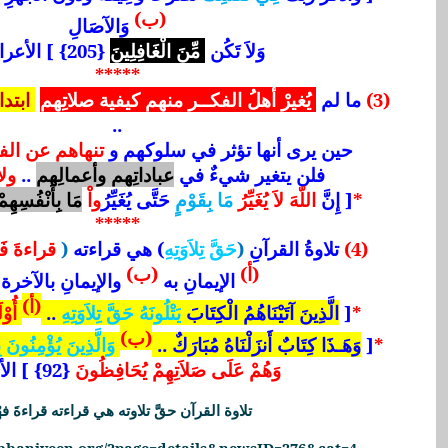
(ب)
وَالآصَالِ
وَلاَ تَكُن
مِّنَ الْغَافِلِينَ
{205} ] الأعراف .
*****
(3)
ما لم
يُغيرْ أهلُ الفكــر منهم كيفية صلاتِهم
ابتداء
..
حين يرى أنها تؤثر في سلوكهم و
تنهاهم عن الف
فلن يتغير شيءٌ في
عباداتِهم وأعمالِهم
..
ولا
*
[ إِنَّ
اللّهَ لاَ يُغَيِّرُ
مَا بِقَوْمٍ
حَتَّى يُغَيِّرُ
واْ
مَا بِأَنْفُسِهِمْ
*****
(4)
تلاوةُ القرآنِ
(
حَقَّ تِلاَوَتِهِ
) هي قراءته
(
قراءةَ فَه
(أ)
(ب)
الإيمانِ به
والإيمانِ بالآخرة 
(أ)
*
[
الَّذِينَ آتَيْنَاهُمُ الْكِتَابَ
يَتْلُونَهُ حَقَّ تِلاَوَتِهِ
..
أُوْ
(ب)
*
[
وَهَـذَا كِتَابٌ أَنزَلْنَاهُ مُبَارَكٌ ..
وَالَّذِينَ يُؤْمِنُونَ 
وَهُمْ عَلَى صَلاَتِهِمْ يُحَافِظُونَ
{92} ] الأنعام
تلاوة القرآن حقَّ تلاوته هي قراءته قراءةَ فهْ