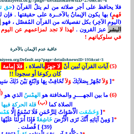
abbaniyeen.org/?page=details&newsID=276&cat=4
فلا يحافظ على أجر صلاته من لم يتلُ القرآنَ (
حق تل
فَهمٍ
) بها يكون الإيمانُ بالآخــرة على حقيقتها . فإن ل
(اليومِ الآخِر) بكل تفصيلاته من القرآن المُفصّل ، فهو
إ
البشر
عبرَ القرون .
لهذا لا تجد لمزاعمهم عن اليوم ال
في سلوكياتهم !
عاقبة عدم الإيمان بالآخرة
aniyeen.org/Default.asp?page=details&newsID=193&cat=3
(5)
آيات القرآنِ تُبين أنْ
لا جهرَ
بالصلاة ،
فلا إمامة
كان ركوعا أو سجوداً !!
*
[
وَلاَ
تَجْهَرْ
بِص
َلاَتِكَ
وَلاَ
تُخَافِتْ بِهَا وَابْتَغِ بَيْنَ ذَلِكَ سَبِيلاً {110} ] ال
(أ
(6)
ما بين الجهــــرِ والمخافتة هو
الهمْسُ
الذي هو
(ب)
الصلاة كما
قلة الحركة فيها
:
*
[
وَخَشَعَت
الْأَصْوَاتُ لِلرَّحْمَنِ فَلَا تَسْمَعُ إِلَّا
هَمْس
*
[ وَمِنْ آيَاتِهِ أَنَّكَ تَرَى الْأَرْضَ
خَاشِعَةً
فَإِذَا أَنزَلْنَا عَلَيْهَ
{39} ] فُصلت .