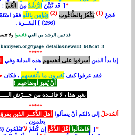
*
[ قَد تَّبَيَّنَ
الرُّشْدُ
مِنَ
الْغَيِّ
:
(2)
(1)
فَمَنْ
يَكْفُرْ بِالطَّاغُوتِ
وَيُؤْمِن بِاللّهِ
فَقَدِ اسْتَمْس
{256} ] البقــرة .
قد تبين الرشد من الغي
فاتبعوا
ولا تتبعو
abbaniyeen.org/?page=details&newsID=64&cat=3
*****
إذا بدأ الذين
أسرفوا على أنفسهم
هذه البداية وفي
ال
،
فقد عرفوا كيف
يُغيرون ما بأنفسهم
، فكان
حـ
أنْ يُغيرَ أوضاعهم !
بغير هذا ، لا فائــدة من جـــرْش الـــــ
*****
ألمُدخلُ
إلى ذلكم أنْ يسألوا
أهلَ الذِّكــرِ الذين يقر
يعلمون .
*
[
فَاسْأَلُواْ
أَهْلَ الذِّكْرِ
إِن كُنتُمْ
لاَ
تَعْلَمُونَ {43} ] النحل .