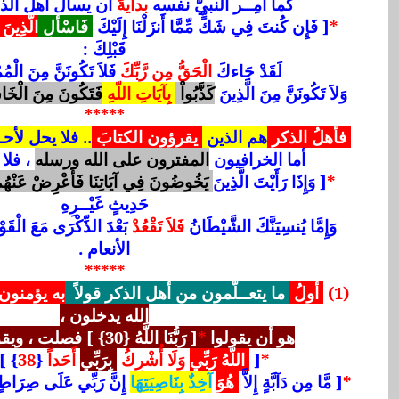
كما أُمِــر النبيُّ نفسه
بدايةً
أن يسأل أهلَ الذك
*
[ فَإِن كُنتَ فِي شَكٍّ مِّمَّا أَنزَلْنَا إِلَيْكَ
فَاسْأَلِ
الَّذِينَ
قَبْلِكَ :
لَقَدْ جَاءكَ
الْحَقُّ مِن رَّبِّكَ
فَلاَ تَكُونَنَّ مِنَ الْمُمْت
وَلاَ تَكُونَنَّ مِنَ الَّذِينَ
كَذَّبُواْ
بِآيَاتِ اللّهِ
فَتَكُونَ مِنَ الْخَا
*****
فأهلُ الذكر
هم الذين
يقرؤون الكتابَ
.. فلا يحل لأح
أما الخرافيون
المفترون على الله ورسله
، فلا
*
[ وَإِذَا رَأَيْتَ الَّذِينَ
يَخُوضُونَ فِي آيَاتِنَا فَأَعْرِضْ عَنْهُم
حَدِيثٍ غَيْــرِهِ
وَإِمَّا يُنسِيَنَّكَ الشَّيْطَانُ
فَلاَ تَقْعُدْ
الأنعام .
*****
(1)
أولُ
ما يتعــلّمون من أهل الذكر قولاً
به يؤمنون
الله يدخلون ،
هو أن يقولوا
*
[ رَبُّنَا اللَّهُ {30} ] فصلت ، ويقولَ واحدُهم :
*
[
اللَّهُ رَبِّي
وَلَا أُشْرِكُ
بِرَبِّي
أَحَداً
{
38
} ]
*
[ مَّا مِن دَآبَّةٍ إِلاَّ
هُوَ
آخِذٌ بِنَاصِيَتِهَا
إِنَّ رَبِّي عَلَى صِرَاطٍ مُّسْ