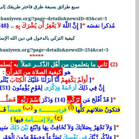
سبع طرائق بسبعة طرق فاختر طريقك إلى 
abbaniyeen.org/?page=details&newsID=83&cat=5
مُذكرا نفسَه
*
[ إِنَّ اللّهَ
لاَ يَغْفِرُ أَن يُشْرَكَ بِهِ
.. {48} {116} ] النساء .
كيفية التزكي بالدخول في دين الله الإسل
bbaniyeen.org/?page=details&newsID=254&cat=3
*****
(2)
ثاني
ما يتعلمون من أهْلِ الذّكــرِ عملاً
به يُسلم
هو
كيفية الصلاة من القرآنِ
:
*
[
أَوَلَمْ يَكْفِهِمْ
أَنَّا أَنزَلْنَا عَلَيْكَ
الْكِتَابَ
يُتْلَى
إِنَّ فِي ذَلِكَ
لَرَحْمَةً وَذِكْرَى
لِقَوْمٍ يُؤْمِنُونَ {51} ] العنكبوت :
*
[ قَدْ أَفْلَحَ مَن
تَزَكَّى
{14} وَذَكَرَ
اسْمَ رَبِّهِ :
فَصَلَّــ
(أ)
(ب)
فتكونُ صَلاتهم كلُّها
فرديــــــــة
و
همساً
فَــ
(ج)
ولا إمــــامة
فيها !
*
[ وَلاَ تَجْهَرْ
بِ
صَلاَتِكَ وَلاَ تُخَافِتْ بِهَا وَابْتَغِ
بَيْنَ ذَلِكَ
سَبِيلاً {110}
*
[ وَاذْكُر رَّبَّكَ
فِي نَفْسِكَ
تَضَرُّعاً وَخِيفَةً وَدُونَ الْجَهْرِ 