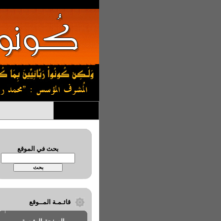
بحث في الموقع
قائـمـة المــوقع