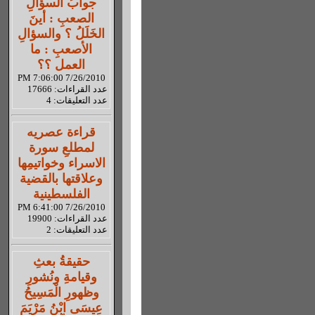
جوابُ السؤالِ
الصعبِ : أينَ
الخَلَلُ ؟ والسؤالِ
الأصعبِ : ما
العمل ؟؟
7/26/2010 7:06:00 PM
عدد القراءات: 17666
عدد التعليقات: 4
قراءة عصريه
لمطلعِ سورة
الاسراء وخواتيمِها
وعلاقتها بالقضية
الفلسطينية
7/26/2010 6:41:00 PM
عدد القراءات: 19900
عدد التعليقات: 2
حقيقةُ بعثِ
وقيامةِ ونُشورِ
وظهورِ الْمَسِيحُ
عِيسَى ابْنُ مَرْيَمَ