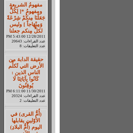
مفهومُ الشريعة
ومفهومُ *[ لِكُلٍّ
جَعَلْنَا مِنكُمْ شِرْعَةً
وَمِنْهَاجاً ] وليس
لكلٍّ مِنكم جعلنا
12/28/2011 5:43:00 PM
عدد القراءات: 20643
عدد التعليقات: 8
حقيقة الدابة من
الأرض التي تُكلِّم
الناس الذين :
كَانُوا بِآيَاتِنَا لَا
يُوقِنُونَ
11/30/2011 6:11:00 PM
عدد القراءات: 20324
عدد التعليقات: 2
(أُمُّ القرى) في
الأوّلين يقابلها
اليوم (أُمُّ البلادِ)