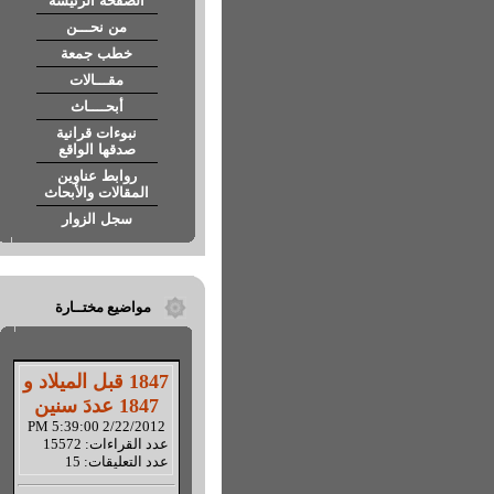
الصفحة الرئيسة
من نحـــن
خطب جمعة
مقـــالات
أبحــــاث
نبوءات قرانية
صدقها الواقع
روابط عناوين
المقالات والأبحاث
سجل الزوار
مواضيع مختــارة
1847 قبل الميلاد و
1847 عددَ سنين
2/22/2012 5:39:00 PM
عدد القراءات: 15572
عدد التعليقات: 15