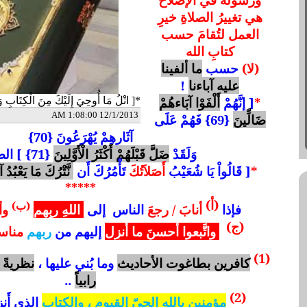
هي تغييرُ الصلاةِ خيرِ
العمل لتُقامَ حسب
كتابِ الله
(لا)
حسب
ما ألفينا
عليه آباءنا
!
*
[
إِنَّهُمْ
أَلْفَوْا آبَاءهُمْ
*[ اتْلُ مَا أُوحِيَ إِلَيْكَ مِنَ الْكِتَابِ وَأَقِمِ الص
12/1/2013 1:08:00 AM
ضَالِّينَ
{69} فَهُمْ عَلَى
آثَارِهِمْ يُهْرَعُونَ {70}
وَلَقَدْ
ضَلَّ قَبْلَهُمْ أَكْثَرُ الْأَوَّلِينَ
{71} ] الصافات .
*
[ قَالُواْ يَا شُعَيْبُ
أَصَلاَتُكَ
تَأْمُرُكَ أَن
نَّتْرُكَ مَا يَعْبُدُ آب
*****
(أ)
(ب)
فإذا
أنابَ / رجعَ
الناس
إلى
اللهِ ربِهم
وأ
(ج)
واتَّبعوا أحسنَ ما أُنزِل
إليهم من
ربهم
مناسب
(1)
كافرين بطاغوت الأحاديث
وما بُني عليها ،
نظريةً و
رابياً
..
(2)
مؤمنين بالله الحيّ القيومِ ، والكتابِ
الذي أَن