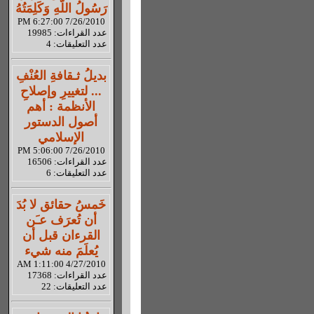
رَسُولُ اللّهِ وَكَلِمَتُهُ
7/26/2010 6:27:00 PM
عدد القراءات: 19985
عدد التعليقات: 4
بديلُ ثـقافةِ العُنْفِ
... لتغييرِ وإصلاحِ
الأنظمة : أهم
أصول الدستور
الإسلامي
7/26/2010 5:06:00 PM
عدد القراءات: 16506
عدد التعليقات: 6
خَمسُ حقائق لا بُدَ
أن تُعرَف عـَن
القرءان قبل أن
يُعلَمَ منه شيء
4/27/2010 1:11:00 AM
عدد القراءات: 17368
عدد التعليقات: 22