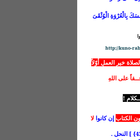
َكَ بِالْعُرْوَةِ الْوُثْقَىَ
ا
http://kuno-r
صلاة خيرِ العملِ أوّلاً
ـقاً على اللهِ
ـكلام !
ؤون الكتاب
إن كانوا
لا