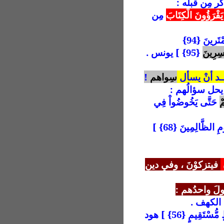
ر مِن قبله :
 يَقْرَؤُونَ الْكِتَابَ
مِن
َرِينَ {94}
سِرِينَ
{95} ] يونس .
ــد أنْ يسأل
سِواهم
!
 يحل سؤالُهم :
ْ
حَتَّى يَخُوضُواْ فِي
بَعْدَ الذِّكْرَى مَعَ الْقَوْمِ الظَّالِمِينَ {68} ]
فيتزكوْنَ ، وفي دين
 الكهف .
تَقِيمٍ {56} ] هود