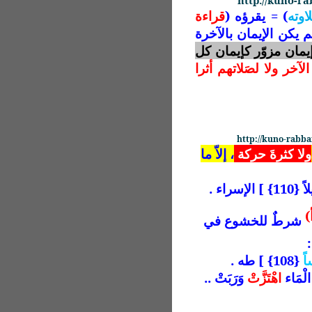
http://kuno-r
اوته
) = يقرؤه (
قراءة
م يكن الإيمان بالآخرة
يمان مزوّر كإيمان كل
آخر ولا لصَلاتهم أثرا
http://kuno-rabb
ولا
كثرةَ حركة
، إلاّ ما
إسراء .
)
شرطٌ للخشوع في
اً
{108} ] طه .
ا الْمَاء
اهْتَزَّتْ
وَرَبَتْ ..