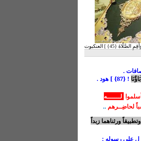
َّلَاةَ {45} ] العنكبوت
َاؤُنَا
! {87} ] هود .
سلموا
لـــــــه
اً لحاضِــرهم
..
تطبيقاً ورثناهما زبداً
زل على رسوله :