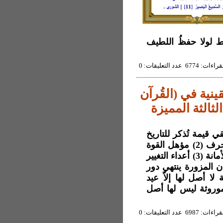
ط لولا حفظُ اللطيف
6774 عدد التعليقات: 0
ينية في (القُرآن
لثالثة المميزة
الثة لن تُبقي قيمة تُذكر للتاريخ
إلاّ بمرجعية رسالات الله كما وثّقها القرآن بالكلمة والحرف (2) مؤهل القوة
والكفاءة لعمارة الأرض سيكون لمن يجمع إليه مؤهل الأمانة (3) أعداء التغيير
لاب على الأديان المزورة ينتهي دور
 التراثية لا أصل لها إلاّ عيد
أعياد المسلمين الموروثة ليس لها أصل
6987 عدد التعليقات: 0