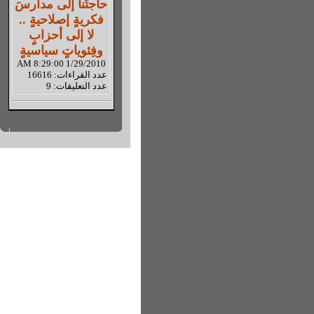
حاجتُنا إلى مدارسَ
فكريةٍ إصلاحيةٍ ..
لا إلى أحزابٍ
وفِئوياتٍ سياسيةٍ
1/29/2010 8:29:00 AM
عدد القراءات: 16616
عدد التعليقات: 9