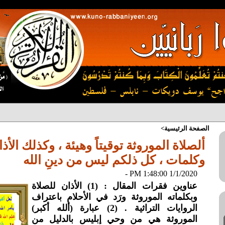
الصفحة الرئيسية>
ألصلاة الموروثة توقيتاً وهيئة ، وكذلك الأذ
وكلمات ، كل ذلكم ليس من دينِ الله
1/1/2020 1:48:00 PM -
عناوين فقرات المقال : (1) الأذان للصلاة
وبكلماته الموروثة ورَد في الأحلام باعتراف
الروايات التراثية . (2) عبارة (ألله أكبر)
الموروثة هي من وحي إبليس بالدليل من