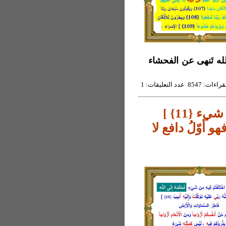
صلاة حسب كتاب الله تَنهى عن الفحشاء
8547 عدد التعليقات: 1
دافع التزاوج لحِفظ الجنس *[ ليس كمثله شيء {11} ]
و أوّلُ دافع لا