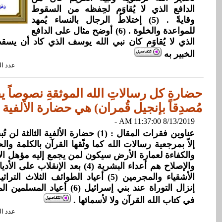
الدافع الذي لا يُقاوَم لحِفظه من السقوط
وقايةً . (5) إختلاطُ الرجال بالنساء يُمهد
للمواعدة والخلوة . (6) أوضح مثال على الدافع
الذي لا يُقاوَم كان نبي الله يوسف الذي كاد أن يسق
الخبير به
عدد القراءات: 
حضارة كل رسالاتِ الله الموثقةِ نصوصاً يق
مُصدِقاً بإنجيل قُمران) هي حضارة الألفية ا
8/13/2019 11:37:00 AM -
عناوين فقرات المقال : (1) حضارة الألفية الث
والإصلاح هم أعداء البشرية (4) بعد الإنق
الأشقياء والمجرمين (5) أعياد الطوائف الثلاث
إنزال التوراة عند بني إسرائيل (6) 
في كتاب الله القرآن ولا لأسمائها .
عدد القراءات: 