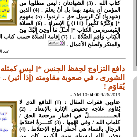
كتاب الله . (3) الشهادتان : ليس مطلوبا من
المؤمن أن يشهد بهما بل أنْ يعلمَ . (4) الذين
(شهدوا) أنّ الرسول حق .. ارتدوا . (5) مفهوم
*[ وَكَبِّرْهُ تَكْبِيراً {111} ] الإسراء . (6) الصلاة
المُيسرة من الكتاب *[ أُتــْلُ مَا أُوحِيَ إِلَيْكَ مِنَ
الْكِتَابِ وَأَقِمِ الصَّلَاةَ .. ] (7) إقامة ال
والمنكر وتُصلح الأعمال .
عدد القراءات: 
الشورى ، في صعوبة مقاومته (إذا أُثير) .. فه
يُقاوَم !
9/26/2019 10:04:00 AM -
عناوين فقرات المقال : (1) الدافع الذي لا
يُقاوَم علاجه تخفيض الإثارة بالإبتعاد . (2)
الحــــــــــــــــلّ في اختيار مرجعية الحق /
كلماتِ الله / وفي فَهْمِها . (3) كثــــرةُ اختلاطِ
الرجالِ بالنساء هي أخطر أنواع الإختلاط . (4)
تحذير الله لرسولِه ونبيه الكريم كان من