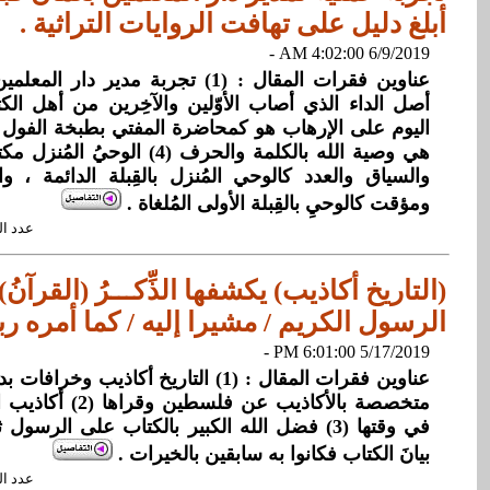
أبلغ دليل على تهافت الروايات التراثية .
6/9/2019 4:02:00 AM -
هي وصية الله بالكلمة والحرف (4) ا
والسياق والعدد كالوحي المُنزل بالقِبلة الدائمة ، 
ومؤقت كالوحيِ بالقِبلة الأولى المُلغاة .
عدد القراءات: 
(التاريخ أكاذيب) يكشفها الذِّكـــرُ (القرآنُ
الرسول الكريم / مشيرا إليه / كما أمره ربه
5/17/2019 6:01:00 PM -
عناوين فقرات المقال : (1) التاريخ أكاذيب 
متخصصة بالأكاذيب عن ف
في وقتها (3) فضل الله الكبير بالكتاب على الرس
بيانَ الكتاب فكانوا به سابقين بالخيرات .
عدد القراءات: 