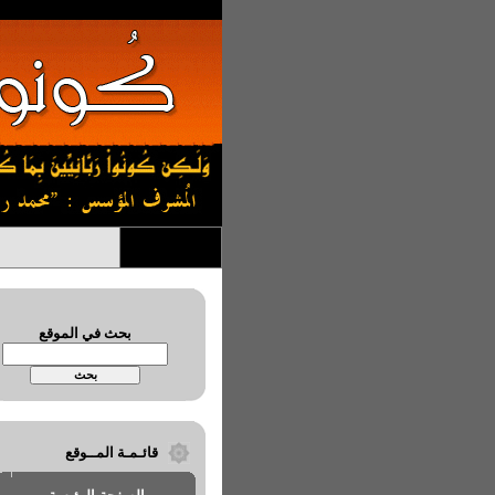
بحث في الموقع
قائـمـة المــوقع