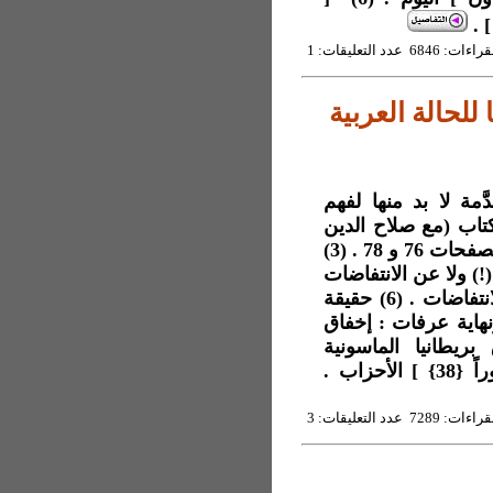
] .
6846 عدد التعليقات: 1
للحالة العربية
اتٍ هي مقدَّمة لا بد منها لفهم
الفلسطينية فَهما ينقض كلّ ما قيل فيها . (2) كتاب (مع صلاح الدين
في القدس) تأملات وذكريات (أنور الخطيب التميمي) الصفحات 76 و 78 . (3)
) ولا عن الانتفاضات
. (4) (1938) هي سنة سقوط فلسطين حقيقةً . (5) الانتفاضات . (6) حقيقة
فاضة الثانية ونهاية عرفات : إخفاق
ريطانيا الماسونية
حزاب .
7289 عدد التعليقات: 3