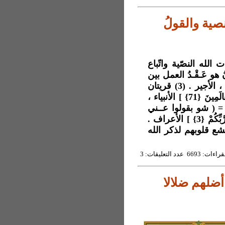
لنصية والقولُ
ن بهجر آيات الله النصّية واتّباع
كتابُ الله القرءانُ هو عَـقْـدُ العمل بين
الرب الذي خلَق كصاحبٍ للعمل وبين الإنسان الخليفةِ ، الأجير . (3) قريتان
في هذه الأرض المقدسة *[ الْأَرْضِ الَّتِي بَارَكْنَا فِيهَا لِلْعَالَمِينَ {71} ] الأنبياء ،
ر الناس = ( شو بقولوا عــني
الناس ) . وحجة المؤمنين *[ اتَّبِعُواْ مَا أُنزِلَ إِلَيْكُم مِّن رَّبِّكُمْ {3} ] الأعراف .
خشع قلوبهم لذكر الله
6693 عدد التعليقات: 3
 أضلهم ضلالا