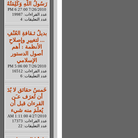
رَسُولُ اللّهِ وَكَلِمَتُهُ
7/26/2010 6:27:00 PM
عدد القراءات: 19987
عدد التعليقات: 4
بديلُ ثـقافةِ العُنْفِ
... لتغييرِ وإصلاحِ
الأنظمة : أهم
أصول الدستور
الإسلامي
7/26/2010 5:06:00 PM
عدد القراءات: 16512
عدد التعليقات: 6
خَمسُ حقائق لا بُدَ
أن تُعرَف عـَن
القرءان قبل أن
يُعلَمَ منه شيء
4/27/2010 1:11:00 AM
عدد القراءات: 17373
عدد التعليقات: 22