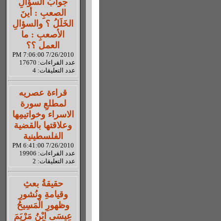
جوابُ السؤالِ
الصعبِ : أينَ
الخَلَلُ ؟ والسؤالِ
الأصعبِ : ما
العمل ؟؟
7/26/2010 7:06:00 PM
عدد القراءات: 17670
عدد التعليقات: 4
قراءة عصريه
لمطلعِ سورة
الاسراء وخواتيمِها
وعلاقتها بالقضية
الفلسطينية
7/26/2010 6:41:00 PM
عدد القراءات: 19906
عدد التعليقات: 2
حقيقةُ بعثِ
وقيامةِ ونُشورِ
وظهورِ الْمَسِيحُ
عِيسَى ابْنُ مَرْيَمَ