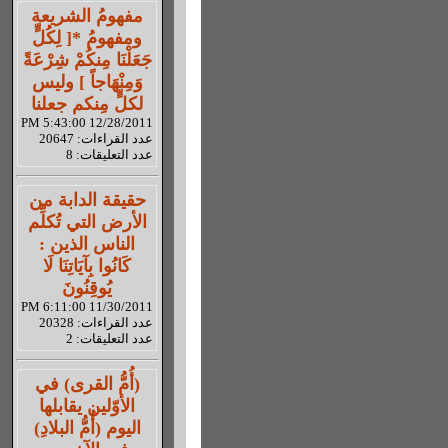
مفهومُ الشريعة
ومفهومُ *[ لِكُلٍّ
جَعَلْنَا مِنكُمْ شِرْعَةً
وَمِنْهَاجاً ] وليس
لكلٍّ مِنكم جعلنا
12/28/2011 5:43:00 PM
عدد القراءات: 20647
عدد التعليقات: 8
حقيقة الدابة من
الأرض التي تُكلِّم
الناس الذين :
كَانُوا بِآيَاتِنَا لَا
يُوقِنُونَ
11/30/2011 6:11:00 PM
عدد القراءات: 20328
عدد التعليقات: 2
(أُمُّ القرى) في
الأوّلين يقابلها
اليوم (أُمُّ البلادِ)