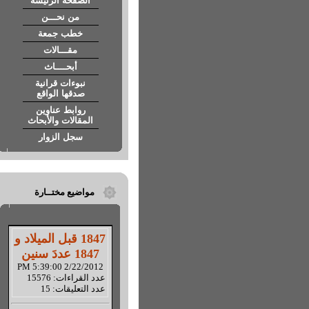
الصفحة الرئيسة
من نحـــن
خطب جمعة
مقـــالات
أبحــــاث
نبوءات قرانية
صدقها الواقع
روابط عناوين
المقالات والأبحاث
سجل الزوار
مواضيع مختــارة
1847 قبل الميلاد و
1847 عددَ سنين
2/22/2012 5:39:00 PM
عدد القراءات: 15576
عدد التعليقات: 15