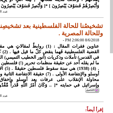
وَأَبْصِرْهُمْ فَسَوْفَ يُبْصِرُونَ ] *[ وَأَبْصِرْ فَسَوْفَ يُبْصِرُونَ 
عدد القراءات: 
تشخيصُنا للحالة الفلسطينية بعد تشخيصِنا 
وللحالة المصرية .
8/6/2018 2:06:00 PM -
عناوين فقرات المقال : (1) روابطٌ لمقال
القضية 
ما لم يقله أحد عن حقيقة منظمات تحرير (!) فلسطين (!
أوسلو والإنتفاضة الأولى . (7) حقيقة الانت
محاولة الإنقلاب على عرفات بعد أوسلو وإخفاق ب
وإسرائيل في حمايته *[ .. وَكَانَ أَمْرُ اللَّهِ قَدَراً مَّقْدُوراً {38} ] الأ
عدد القراءات: 
إقرأ أيضاً: