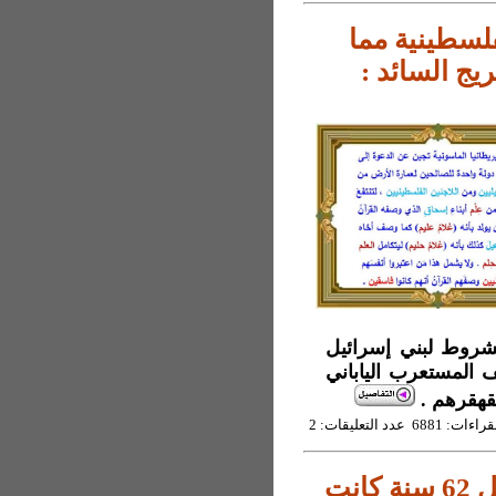
فلسطينية مما
يج السائد :
حدة (6) وعد الله المشروط لبني إسرائيل
وط منه كذلك لبني إسماعيل (7) وصْف المستعرب الياباني
قهقرهم .
6881 عدد التعليقات: 2
تجربة عملية لمدير دار المعلمين بعمان قبل 62 سنة كانت