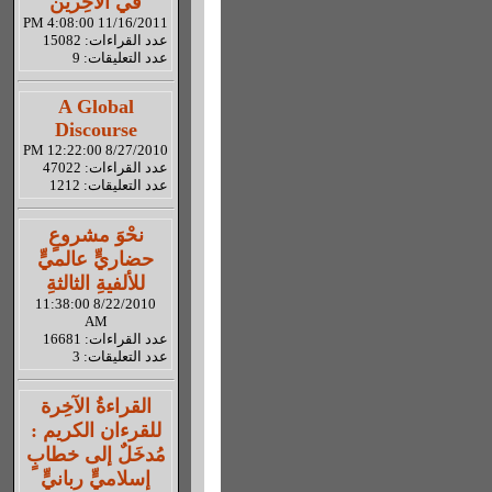
في الآخِرين
11/16/2011 4:08:00 PM
عدد القراءات: 15082
عدد التعليقات: 9
A Global
Discourse
8/27/2010 12:22:00 PM
عدد القراءات: 47022
عدد التعليقات: 1212
نحْوَ مشروعٍ
حضاريٍّ عالميٍّ
للألفيةِ الثالثةِ
8/22/2010 11:38:00
AM
عدد القراءات: 16681
عدد التعليقات: 3
القراءةُ الآخِرة
للقرءان الكريم :
مُدخَلٌ إلى خطابٍ
إسلاميٍّ ربانيٍّ