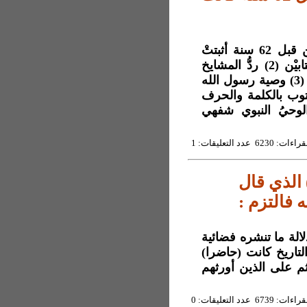
عناوين فقرات المقال : (1) تجربة مدير دار المعلمين قبل 62 سنة أثبتتْ
أصل الداء الذي أصاب الأوّلين والآخِرين من أهل الكتابيْن (2) ردُّ المشايخ
اليوم على الإرهاب هو كمحاضرة المفتي بطبخة الفول (3) وصية رسول الله
لوحيُ المُنزل مكتوب بالكلمة والحرف
والوحيُ النبوي شفهي
6230 عدد التعليقات: 1
) الذي قال
 فالتزم :
وخرافات بدلالة ما تنشره فضائية
لسطين وقراها (2) أكاذيب التاريخ كانت (حاضرا)
ول ثم على الذين أورثهم
6739 عدد التعليقات: 0