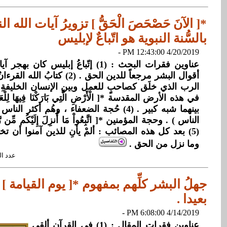
*[ الآنَ حَصْحَصَ الْحَقُّ ] تزويرُ آيات الله ا
بالسُّنة النبوية هو اتّباعٌ لإبليس
4/20/2019 12:43:00 PM -
عناوين فقرات البحث : (1) إتّباعُ إبليس كا
أقوال البشر مرجعاً للدين الحق . (2) 
بينهما شبه كبير . (4) حُجة الضعفاء ، وهُم أكث
(5) بعد كل هذه المصائب : ألمْ يأنِ للذين آمنوا أن ت
وما نزل من الحق .
عدد القراءات: 
جهلُ البشر كلِّهم بمفهوم *[ يوم القيامة ]
بعيدا .
4/14/2019 6:08:00 PM -
عناوين فقرات المقال : (1) في القرآن ألقى