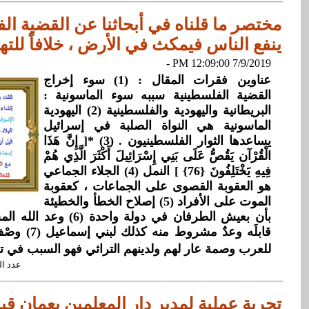
مختصر ما قلناه في أبحاثنا عن القضية ال
ينفع الناس فيمكث في الأرض ، خلافاً للتهر
7/9/2019 12:09:00 PM -
عناوين فقرات المقال : (1) سوء إخراج
القضية الفلسطينية سببه سوء الماسونية :
البريطانية واليهودية والفلسطينية (2) اليهودية
الماسونية هي النواة الصلبة في إسرائيل
يساعدها الثوار الفلسطينيون . (3) *[ إِنَّ هَذَا
الْقُرْآن يَقُصُّ عَلَى بَنِي إِسْرَائِيلَ أَكْثَرَ الَّذِي هُمْ
فِيهِ يَخْتَلِفُونَ {76} ] النمل (4) الجلاء الجماعي
هو العقوبة القصوى على الجماعات ، كعقوبة
الموت على الأفراد (5) إصلاح الخطأ والخطيئة
بأن بعيش الطرفان في دولة وا
قابلَه وعدٌ مشر
للعرب وصمة عار لهم ولدينهم التراثي فهو السبب في ت
عدد القراءات: 