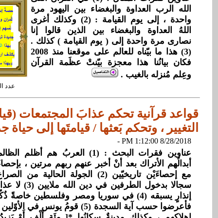
الله الرب العداوة والبغضاء بين اليهود مرة
واحدة ، إلى يوم القيامة : (2) وكذلك أغرى
اللهُ العداوة والبغضاء بين الذين قالوا إنا
نصارى مرة واحدة إلى ( يوم القيامة ) كذلك .
(3) هذا ما بيّناه للعالم على موقعنا منذ 2008
فكان بيانُنا هذا معجزة بيّنتْ عظَمة القرآن
وعِلم مُنزله بالغيب .
عدد القراءات: 
قواعد قرآنية تحكم عذابَ المجتمعات (قيام
التغيير ، وتحكم بَعثها / قيامتَها إلى حياة جد
8/28/2018 1:12:00 PM -
عناوين فقرات البحث : (1) العربُ هم أ
أبدالُهم الأتراك بعد أنْ أخبر عنهم ربهم مرتين ، بإحصاء
مع إحصاءَيْن تاريخيّين (2) الجولة الحال
سجالا بدخول الطرفي
إنذارٍ يسبقه (4) في سوريا ومصر وفلسطين خاصةً 
فأعرضوا حسب آية السجدة (5) قومُ يونس 