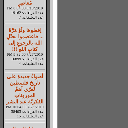
مُعاصِرٍ
8/10/2010 8:04:00 PM
عدد القراءات: 19162
عدد التعليقات: 7
إفعلوها ولَوْ مَرَّةً
... فاعتَصِموا بحبْلِ
الله بالرجوعِ إلى
كتابِ اللهِ !!!
7/27/2010 9:32:00 PM
عدد القراءات: 16899
عدد التعليقات: 4
أضواءٌ جديدة على
تاريخ فلسطين
تُعرّي أهمَّ
الموروثاتِ
الفكريّةِ عند البشر
7/26/2010 10:04:00 PM
عدد القراءات: 58405
عدد التعليقات: 15