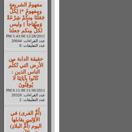
مفهومُ الشريعة
ومفهومُ *[ لِكُلٍّ
جَعَلْنَا مِنكُمْ شِرْعَةً
وَمِنْهَاجاً ] وليس
لكلٍّ مِنكم جعلنا
12/28/2011 5:43:00 PM
عدد القراءات: 20644
عدد التعليقات: 8
حقيقة الدابة من
الأرض التي تُكلِّم
الناس الذين :
كَانُوا بِآيَاتِنَا لَا
يُوقِنُونَ
11/30/2011 6:11:00 PM
عدد القراءات: 20326
عدد التعليقات: 2
(أُمُّ القرى) في
الأوّلين يقابلها
اليوم (أُمُّ البلادِ)