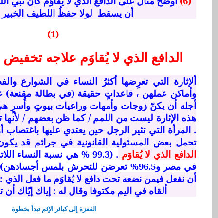
(6)
أوضح مثال على الدافع الذي لا يُقاوَم كان نبي ال
أن يسقط لولا حفظُ اللطيف الخبير ب
(1)
الدافع الذي لا يُقاوَم علاجه تخفيض ال
ألإثارة التي تعرِضها أكثرُ النساء في الشوارع وال
وأماكن عملهن ، قاعداتٍ حقيقة (في بطالة مقنعة) عم
أجله أن يكنّ زوجات وأمهات وراعيات بيوتٍ وأُسرٍ هي
هذه الإثارة ليست من اللمم / كما ظن بعضهم / لأنها ت
. المرأة التي تثير الرجل حين يعتدي عليها باغتصاب أ
تحمل بعض المسئولية القانونية في جرائم قد يكون
الدافع الذي لا يُقاوَم
% 99.3) .
هي نسبة النساء الل
في مصر و96.5% تعرضن للتحرش بلمس أجسادهن)
أن نفعل فيمن نضعه تحت دافع لا يُقاوَم ما فعل الذي :
ألقاه في اليم مكتوفا وقال له : إياك إيّاك أن تب
القفزة إلى كبائر الإثم تبدأ بخطوة