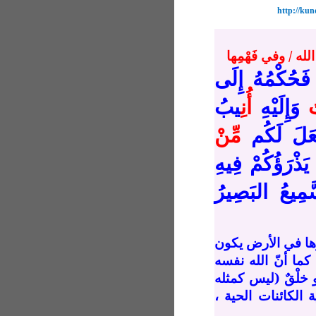
http://ku
لله / وفي فَهْمِها
َحُكْمُهُ إِلَى
وَإِلَيْهِ
أُن
ِيبُ
مِّنْ
َذْرَؤُكُمْ فِيهِ
مِيعُ البَصِيرُ
رَها في الأرض يكون
ما أنّ الله نفسه
خلْقٌ (ليس كمثله
 الكائنات الحية ،