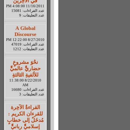
في الآخِرين
11/16/2011 4:08:00 PM
عدد القراءات: 15081
عدد التعليقات: 9
A Global
Discourse
8/27/2010 12:22:00 PM
عدد القراءات: 47019
عدد التعليقات: 1212
نحْوَ مشروعٍ
حضاريٍّ عالميٍّ
للألفيةِ الثالثةِ
8/22/2010 11:38:00
AM
عدد القراءات: 16680
عدد التعليقات: 3
القراءةُ الآخِرة
للقرءان الكريم :
مُدخَلٌ إلى خطابٍ
إسلاميٍّ ربانيٍّ