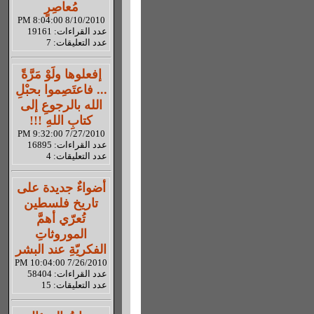
مُعاصِرٍ
8/10/2010 8:04:00 PM
عدد القراءات: 19161
عدد التعليقات: 7
إفعلوها ولَوْ مَرَّةً
... فاعتَصِموا بحبْلِ
الله بالرجوعِ إلى
كتابِ اللهِ !!!
7/27/2010 9:32:00 PM
عدد القراءات: 16895
عدد التعليقات: 4
أضواءٌ جديدة على
تاريخ فلسطين
تُعرّي أهمَّ
الموروثاتِ
الفكريّةِ عند البشر
7/26/2010 10:04:00 PM
عدد القراءات: 58404
عدد التعليقات: 15