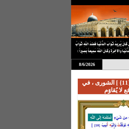
8/6/2026
دافع التزاوج لحِفظ الجنس *[ ليس كمثله شيء {11} ] الشورى ، في