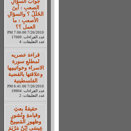
جوابُ السؤالِ
الصعبِ : أينَ
الخَلَلُ ؟ والسؤالِ
الأصعبِ : ما
العمل ؟؟
7/26/2010 7:06:00 PM
عدد القراءات: 17669
عدد التعليقات: 4
قراءة عصريه
لمطلعِ سورة
الاسراء وخواتيمِها
وعلاقتها بالقضية
الفلسطينية
7/26/2010 6:41:00 PM
عدد القراءات: 19904
عدد التعليقات: 2
حقيقةُ بعثِ
وقيامةِ ونُشورِ
وظهورِ الْمَسِيحُ
عِيسَى ابْنُ مَرْيَمَ