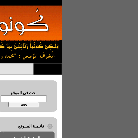
بحث في الموقع
قائـمـة المــوقع