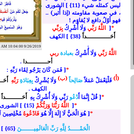
ليس كمثله شيء {11} ] الشورى
، في صعوبة مقاومته (إذا أُثير) ..
فهو أوّلُ دافع لا يُقاوَم !
*
[
اللَّهُ رَبِّي
وَلَا أُشْرِكُ
بِرَبِّي
أَحَـــــــــــــداً
{38} ] الكهف
.
9/26/2019 10:04:00 AM
اللَّهُ رَبِّي
وَلَا أُشْرِكُ
بعبادة
ربي
أحـــــــــــدا
.
*
[ فَمَن كَانَ يَرْجُو لِقَاء رَبِّهِ :
(أ)
(ب)
فَلْيَعْمَلْ عَمَلاً
صَالِحاً
وَلَا يُشْرِكْ
بِعِبَادَةِ
رَبِّهِ
أَحَــ
الكهف .
*
[ قُلْ إِنَّمَا أ
َدْعُو
رَبِّي وَلَا أُشْرِكُ بِهِ
أَحَـــــــــداً
{20} 
*
[
اللَّهُ رَبُّنَا وَرَبُّكُمْ
{15} ] الشورى .
*
[ هُوَ الْحَيُّ لَا إِلَهَ إِلَّا هُوَ
فَادْعُوهُ
مُخْلِصِينَ لَه
الْحَمْـــــدُ لِلَّهِ رَبِّ الْعَالَمِيـــــــنَ
{65} ] غافــر .