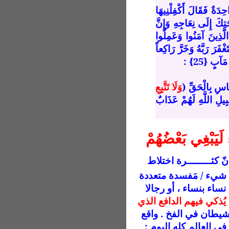
ِدَةٌ فَقَالَ أَكْفِلْنِيهَا
الِ نَعْجَتِكَ إِلَى نِعَاجِهِ وَإِنَّ
َّذِينَ آمَنُوا وَعَمِلُوا
ْفَرَ رَبَّهُ وَخَرَّ رَاكِعاً
َاسِ بِالْحَقِّ (
وَلَا تَتَّبِعِ
ِيلِ اللَّهِ لَهُمْ عَذَابٌ
 لَيَبْغِي بَعْضُهُمْ
ّ كثــــــــرة اختلاط
ل شيء / مَفسدة متعددة
ساء بنساء ، أو رجالا
يُذكي فيهم الدافع الذي
شيطان في الفخ . واقع
ي العالم كله اليوم :