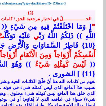
no-rabbaniyeen.org/?page=details&newsID=175&cat=3
(2)
الحــــــــــــــــلّ في اختيار مَرجعية الحق / كلماتِ ا
*
[ وَمَا اخْتَلَفْتُمْ فِيهِ مِن شَيْءٍ (( ف
اللَّهِ )) ذَلِكُمُ اللَّهُ رَبِّ
ي
عَلَيْهِ تَوَكَّلْ
تُ
{10} فَاطِرُ السَّمَاوَاتِ وَالْأَرْضِ جَعَلَ لَكُم
أَنفُسِكُمْ أَزْوَاجاً وَمِنَ الْأَنْعَامِ أَزْوَاجاً
ي
((
لَيْسَ كَمِثْلِهِ شَيْءٌ
)) وَهُوَ السَّ
{11} ] الشورى .
نفهم من كلمات الله هنا أنّ خلْقَ الكائنات الحية ونش
بسبب هذا الدافع الذي ليس كمثله شيء في قوته ، ك
الذي خلق هذا الدافع ليس كمِثله شيء مخلوق . وهو 
شيء) سواء في (دافعه الذي لا يُقاوَم) أو في نوعية
ليبطل بذلك الاستنساخ وكل طرق الخَلق بغير التزاوج .