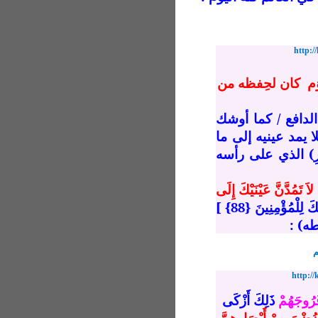
http:
اوَم كان لحِفظه من
لدافع / كما أوشك
 يمد عينيه إلى ما
رِ) الذي على رأسه
لاَ تَمُدَّنَّ عَيْنَيْكَ إِلَى
وَلاَ تَحْزَنْ عَلَيْهِمْ وَاخْفِضْ جَنَاحَكَ لِلْمُؤْمِنِينَ {88} ]
م
http:/
ُرُوجَهُمْ
ذَلِكَ أَزْكَى
ضُضْنَ مِنْ أَبْصَارِهِنَّ