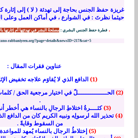
غريزة حفظ الجنس بحاجة إلى تهدئة ( لا ) إلى إثارة كم
حيثما نظرتَ : في الشوارع ، في أماكن العمل وعلى ا
.
فطرة حفظ الجنس البشري
:
مصلحةُ البشر في تهدئتِها أم إثارتِها ب
/kuno-rabbaniyeen.org/?page=details&newsID=217&cat=5
عناوين فقرات المقال :
(1)
الدافع الذي لا يُقاوَم علاجه تخفيض الإثار
(2)
الحــــــــــــــــلّ في اختيار مرجعية الحق / كلماتِ 
.
(3)
كثــــرةُ اختلاطِ الرجالِ بالنساء هي أخطر أنو
(4)
تحذير الله لرسولِه ونبيه الكريم كان من الدافع الذي
من السقوط وقايةً .
(5)
إختلاطُ الرجال بالنساء يُمهد للمواعدة 