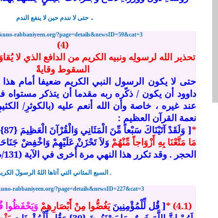
.
حتى لا نندم حين لا ينفع الندم
//kuno-rabbaniyeen.org/?page=details&newsID=59&cat=3
(4)
تحذير الله لرسولِه ونبيه الكريم من الدافع الذي لا يُق
السقوط وقايةً
حتى لا يكون الرسول النبي الكريم ضعيفا أمام هذا ا
داوود أن يكون / ذكّره ربه مقدما أن يتذكر مستواه فلا
عند غيره ، خاصة وأن الله أنعم عليه (بالكوثرِ/ الكثي
نعمة القرآن العظيم :
*
[ وَلَقَدْ آتَيْنَاكَ سَبْعاً مِّنَ الْمَثَانِي وَالْقُرْآنَ الْعَظِيمَ {87}
مَا مَتَّعْنَا بِهِ أَزْوَاجاً مِّنْهُمْ
الحجر . وقد تكرر هذا النهي مرة أُخرى في الآية (131/طه) :
.
السبع المثاني التي آتاها اللهُ الرسولَ الكري
/kuno-rabbaniyeen.org/?page=details&newsID=227&cat=3
(4.1)
*
[
قُل لِّلْمُؤْمِنِينَ
يَغُضُّوا مِنْ أَبْصَارِهِمْ
وَيَحْفَظُوا ف
لَهُمْ إِنَّ اللَّهَ خَبِيرٌ بِمَا يَصْنَعُونَ {30} وَقُل لِّلْمُؤْمِنَاتِ
يَغْ