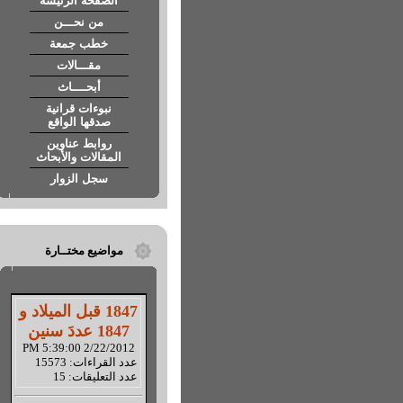
الصفحة الرئيسة
من نحـــن
خطب جمعة
مقـــالات
أبحــــاث
نبوءات قرانية
صدقها الواقع
روابط عناوين
المقالات والأبحاث
سجل الزوار
مواضيع مختــارة
1847 قبل الميلاد و
1847 عددَ سنين
2/22/2012 5:39:00 PM
عدد القراءات: 15573
عدد التعليقات: 15