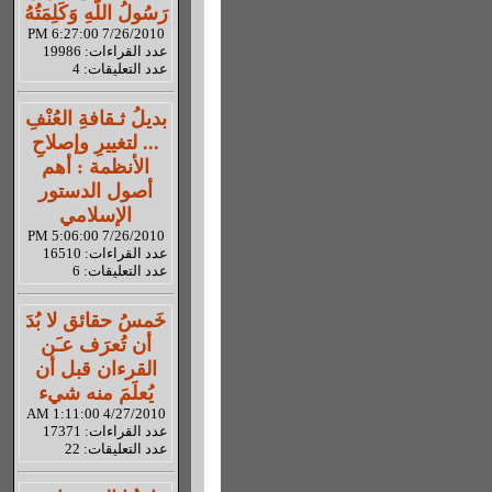
رَسُولُ اللّهِ وَكَلِمَتُهُ
7/26/2010 6:27:00 PM
عدد القراءات: 19986
عدد التعليقات: 4
بديلُ ثـقافةِ العُنْفِ
... لتغييرِ وإصلاحِ
الأنظمة : أهم
أصول الدستور
الإسلامي
7/26/2010 5:06:00 PM
عدد القراءات: 16510
عدد التعليقات: 6
خَمسُ حقائق لا بُدَ
أن تُعرَف عـَن
القرءان قبل أن
يُعلَمَ منه شيء
4/27/2010 1:11:00 AM
عدد القراءات: 17371
عدد التعليقات: 22