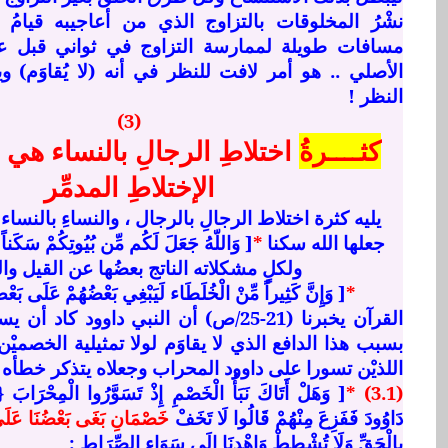
نشْرُ المخلوقات بالتزاوج الذي من أعاجيبه قيامُ 
مسافات طويلة لممارسة التزاوج في ثواني قبل عو
الأصلي .. هو أمر لافت للنظر في أنه (لا يُقاوَم) ويق
النظر !
(3)
كثــــرةُ
اختلاطِ الرجالِ بالنساء هي 
الإختلاطِ المدمِّر
يليه كثرة اختلاط الرجالِ بالرجال ، والنساءِ بالنسا
جعلها الله سكنا
*
ولكلٍ مشكلاته الناتج بعضُها عن القيل وال
*
[ وَإِنَّ كَثِيراً مِّنْ الْخُلَطَاء لَيَبْغِي بَعْضُهُمْ عَلَى بَعْضٍ {24
القرآن يخبرنا (21-25/ص) أن النبي داوود كا
بسبب هذا الدافع الذي لا يقاوَم لولا تمثيلية الخصميْن 
اللذيْن تسورا على داوود المحراب وجعلاه يتذكر خطأه 
(3.1) *
دَاوُودَ فَفَزِعَ مِنْهُمْ قَالُوا لَا تَخَفْ
خَصْمَانِ بَغَى بَعْضُنَا عَلَ
بِالْحَقِّ وَلَا تُشْطِطْ وَاهْدِنَا إِلَى سَوَاء الصِّرَاطِ :