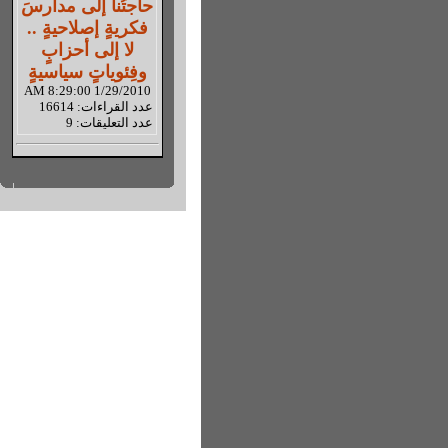
حاجتُنا إلى مدارسَ
فكريةٍ إصلاحيةٍ ..
لا إلى أحزابٍ
وفِئوياتٍ سياسيةٍ
1/29/2010 8:29:00 AM
عدد القراءات: 16614
عدد التعليقات: 9