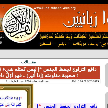
مقـــالات
صعوبة مقاومته (إذا أُثير) .. فهو أوّلُ دافع لا يُقاوَم !
9/26/2019 10:04:00 AM
عدد المشاهدات:6774
عدد التعليقات: 0
دافع التزاوج لحِفظ الجنس
*
[