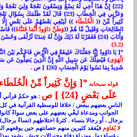
{22} إِنَّ هَذَا أَخِي لَهُ تِسْعٌ وَتِسْعُونَ نَعْجَةً وَلِيَ نَعْجَةٌ وَاح
وَعَزَّنِي فِي الْخِطَابِ {23} قَالَ لَقَدْ ظَلَمَكَ بِسُؤَ
كَثِيراً مِّنْ ((
الْخُلَطَاء
)) لَيَبْغِي بَعْضُهُمْ عَلَى بَعْضٍ إِلَّا ال
الصَّالِحَاتِ وَقَلِيلٌ مَّا هُمْ ((
وَظَنَّ دَاوُودُ أَنَّمَا فَتَنَّاهُ
)) فَاسْتَغ
وَأَنَابَ {24} فَغَفَرْنَا لَهُ ذَلِكَ وَإِنَّ لَهُ عِندَنَا لَزُلْفَى وَحُسْنَ مَآبٍ {25} :
(3.2)
*[ يَا دَاوُودُ إِنَّا جَعَلْنَاكَ خَلِيفَةً فِي الْأَرْضِ فَاحْكُم بَيْنَ النّ
الْهَوَى
) فَيُضِلَّكَ عَن سَبِيلِ اللَّهِ إِنَّ الَّذِينَ يَضِلُّونَ عَن سَب
شَدِيدٌ بِمَا نَسُوا يَوْمَ الْحِسَابِ {26} ] ص .
*[ وَإِنَّ كَثِيراً مِّنْ الْخُلَطَاء
قوله سبحانه
عَلَى بَعْضٍ {24} ] ص
: هو حكمٌ قرآني أن
الناسِ بعضِهم ببعض / خلافا للوسطية القرآنية في ك
الجوانب ومدعاة لبغْي بعضِهم على بعض سواءً كانوا ن
برجال ، أو رجالا بنساء . كثرةُ اختلاطِهم (نساءً برجال)
لا يُقاوَم
فيُفقد كثيرين منهم حصانتهم حين يوقعهم ال
رؤساءِ دول ووزراءِ دفاع وجنرالات جيشٍ يشهد بهذا ف