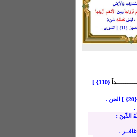
ـــــــــــداً
{110} ]
] الجن .
ُ الدِّينَ :