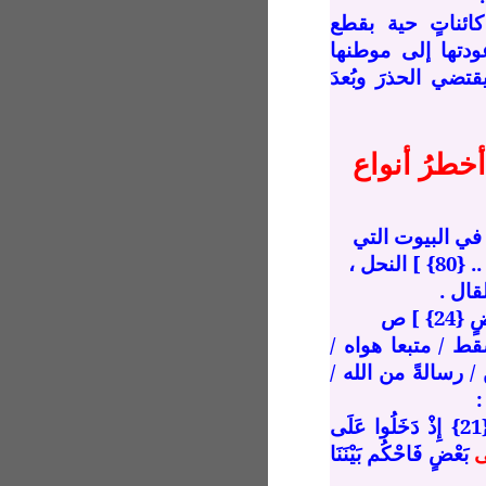
كائناتٍ حية بقطع
دتها إلى موطنها
تضي الحذرَ وبُعدَ
أخطرُ أنواع
ء في البيوت التي
[ وَاللّهُ جَعَلَ لَكُم مِّن بُيُوتِكُمْ سَكَناً .. {80} ] النحل ،
قال .
} ] ص
د أن يسقط / متبعا هواه /
/ رسالةً من الله /
:
[ وَهَلْ أَتَاكَ نَبَأُ الْخَصْمِ إِذْ تَسَوَّرُوا الْمِحْرَابَ {21} إِذْ دَخَلُوا عَلَى
ى
بَعْضٍ فَاحْكُم بَيْنَنَا