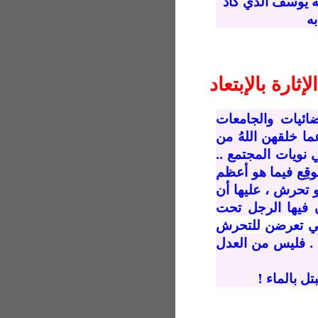
له يوسف الذي كاد
ه
إثارة بالإبتعاد
فضائيات والجامعات
ا خلقهن اللهُ من
 نويات المجتمع ..
وقِع فيما هو أعظم
و تحرش ، عليها أن
 فيها الرجل تحت
اتي تعرضن للتحرش
. فليس من العدل
تل بالماء !