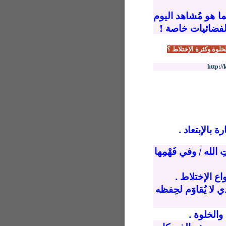
ا هو مُشاهد اليوم
لفضائيات خاصة !
الخلوة وكثرة الإختلاط ؟
http:/
ة بالإبتعاد .
الله / وفي فَهْمِها
اع الإختلاط .
 لا يُقاوَم لحِفظه
والخلوة .